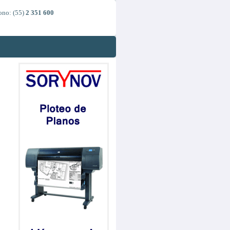
Atendemos de
Lunes a Viernes
ono: (55)
2 351 600
De
9:00 a 13:30
y de
14:30 a 19:00
hrs